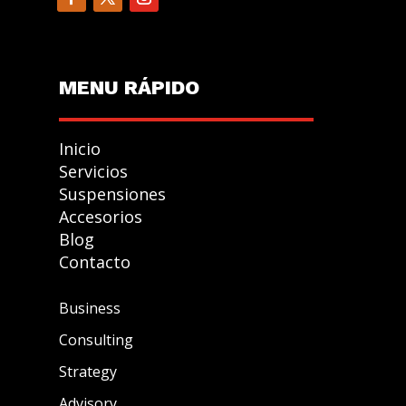
MENU R
Á
PIDO
Inicio
Servicios
Suspensiones
Accesorios
GESTIONAR
Blog
CONSENTIMIENTO
Contacto
Business
Consulting
Para ofrecer las mejores experiencias, utilizamos
tecnologías como las cookies para almacenar y/o accede
Strategy
a la información del dispositivo. El consentimiento de
Advisory