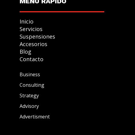
MENU R
Á
PIDO
Inicio
Servicios
Suspensiones
Accesorios
GESTIONAR
Blog
CONSENTIMIENTO
Contacto
Business
Consulting
Para ofrecer las mejores experiencias, utilizamos
tecnologías como las cookies para almacenar y/o accede
Strategy
a la información del dispositivo. El consentimiento de
Advisory
estas tecnologías nos permitirá procesar datos como el
Advertisment
comportamiento de navegación o las identificaciones
únicas en este sitio. No consentir o retirar el