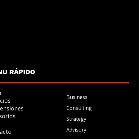
NU R
Á
PIDO
o
Business
icios
ensiones
Consulting
sorios
Strategy
Advisory
acto