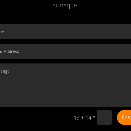
ac neque.
=
Env
13 + 14