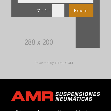
Enviar
=
7 + 1