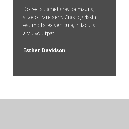
Donec sit amet gravida mauris,
vitae ornare sem. Cras dignissim
est mollis ex vehicula, in iaculis
arcu volutpat
Esther Davidson